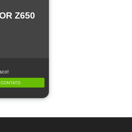
OR Z650
sco!
CONTATO