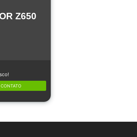
OR Z650
sco!
CONTATO