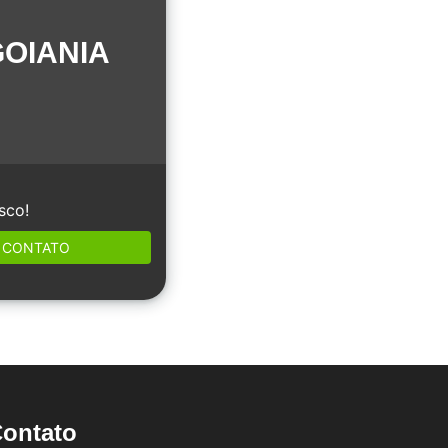
GOIANIA
sco!
CONTATO
ontato